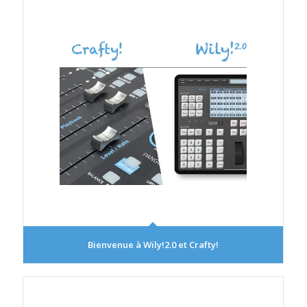
Bienvenue à Wily!2.0 et Crafty!